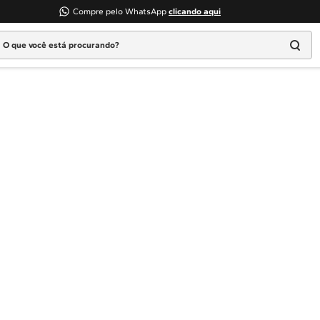
Compre pelo WhatsApp
clicando aqui
 que você está procurando?
Termos mais buscados
1
º
Geladeira
2
º
Máquina Lavar
3
º
Fogao
4
º
Lava Louça
5
º
Cooktop
6
º
Microondas Brastemp
7
º
Forno
8
º
Embutir
9
º
Lava Seca
10
º
Combos