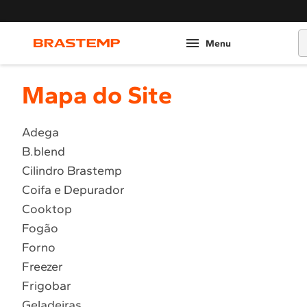
O
Mapa do Site
Adega
B.blend
Cilindro Brastemp
Coifa e Depurador
Cooktop
Fogão
Forno
Freezer
Frigobar
Geladeiras