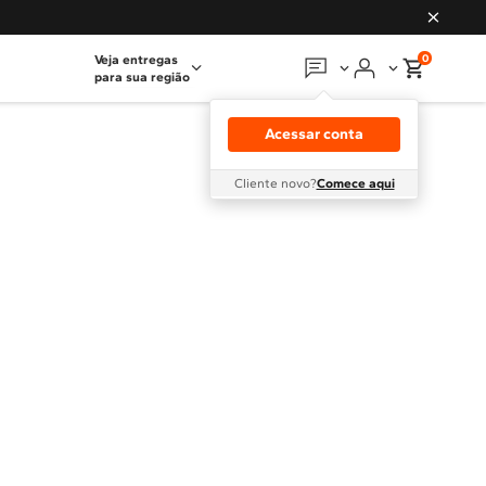
0
Veja entregas
para sua região
Em que podemos
ajudar?
Acessar conta
Meus pedidos
Cliente novo?
Comece aqui
Guias e manuais
Perguntas frequentes
Fale conosco
Atendimento Brastemp
Assistência
técnica
Solicitar visita técnica