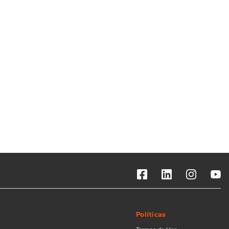
Solicitar instalação
Solicitar conversão de fogão
Localizar assistência técnica
Políticas