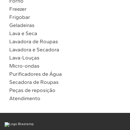
Forno
10
º
Combos
Freezer
Solicitar instalação
Frigobar
Geladeiras
Solicitar conversão de fogão
Lava e Seca
Lavadora de Roupas
Localizar assistência técnica
Lavadora e Secadora
Lava-Louças
Micro-ondas
Purificadores de Água
Secadora de Roupas
Peças de reposição
Atendimento