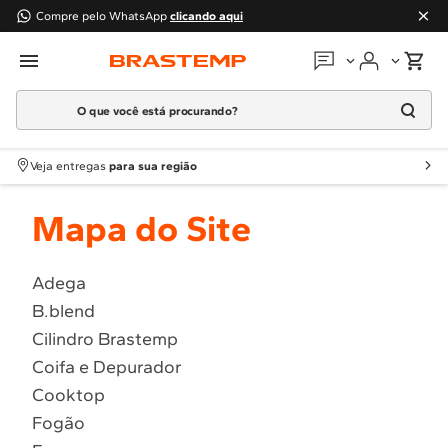
Compre pelo WhatsApp
clicando aqui
O que você está procurando?
Em que podemos
ajudar?
Meus pedidos
Termos mais buscados
Veja entregas
para sua região
1
º
Geladeira
Guias e manuais
Mapa do Site
2
º
Máquina Lavar
3
º
Fogao
Perguntas frequentes
4
º
Lava Louça
Adega
Fale conosco
B.blend
5
º
Cooktop
Cilindro Brastemp
6
º
Microondas Brastemp
Atendimento Brastemp
Coifa e Depurador
7
º
Forno
Cooktop
Assistência
técnica
8
º
Embutir
Fogão
9
º
Lava Seca
Solicitar visita técnica