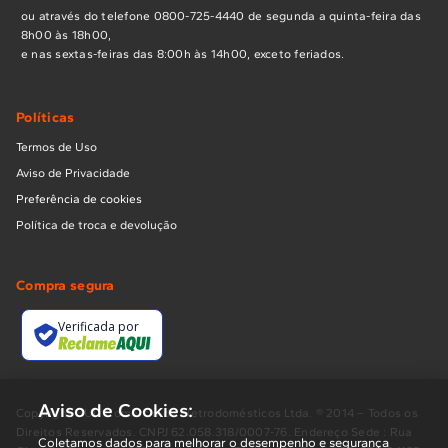
ou através do telefone 0800-725-4440 de segunda a quinta-feira das
8h00 às 18h00,
e nas sextas-feiras das 8:00h às 14h00, exceto feriados.
Políticas
Termos de Uso
Aviso de Privacidade
Preferência de cookies
Política de troca e devolução
Compra segura
Verificada por
Aviso de Cookies:
Copyright BUD Comércio de Eletrodomésticos Ltda. ® 2014 – Todos os
Direitos Reservados. CNPJ 62.058.318/0007-76. Endereço Sede : Rua
Coletamos dados para melhorar o desempenho e segurança