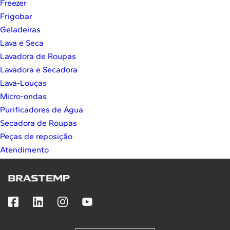
Freezer
10
º
Lava Seca
Frigobar
Solicitar instalação
Geladeiras
Lava e Seca
Solicitar conversão de fogão
Lavadora de Roupas
Lavadora e Secadora
Localizar assistência técnica
Lava-Louças
Micro-ondas
Purificadores de Água
Secadora de Roupas
Peças de reposição
Atendimento