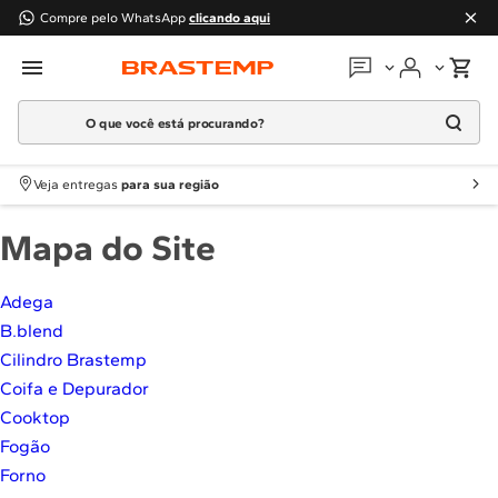
Compre pelo WhatsApp
clicando aqui
O que você está procurando?
Em que podemos
ajudar?
Meus pedidos
Termos mais buscados
Veja entregas
para sua região
1
º
Geladeira
Guias e manuais
Mapa do Site
2
º
Máquina Lavar
3
º
Fogao
Perguntas frequentes
Adega
4
º
Lava Louça
B.blend
Fale conosco
5
º
Cooktop
Cilindro Brastemp
6
º
Microondas Brastemp
Coifa e Depurador
Atendimento Brastemp
7
º
Forno
Cooktop
Assistência
técnica
Fogão
8
º
Embutir
Forno
9
º
Combos
Solicitar visita técnica