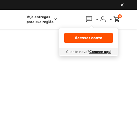
0
Veja entregas
para sua região
Em que podemos
ajudar?
Acessar conta
Meus pedidos
Cliente novo?
Comece aqui
Guias e manuais
Perguntas frequentes
Fale conosco
Atendimento Brastemp
Assistência
técnica
Solicitar visita técnica