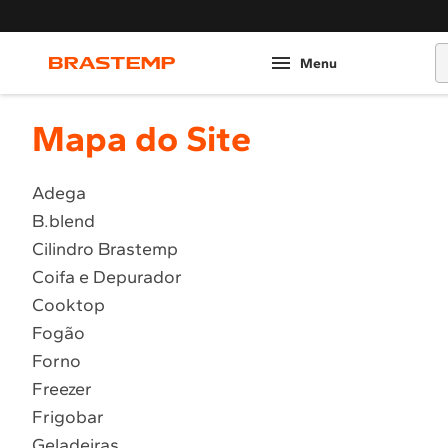
O
Mapa do Site
Adega
B.blend
Cilindro Brastemp
Coifa e Depurador
Cooktop
Fogão
Forno
Freezer
Frigobar
Geladeiras