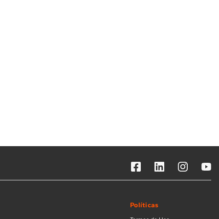
Solicitar instalação
Solicitar conversão de fogão
Localizar assistência técnica
Políticas