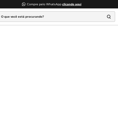
Compre pelo WhatsApp
clicando aqui
 que você está procurando?
Termos mais buscados
1
º
Geladeira
2
º
Máquina Lavar
3
º
Fogao
4
º
Lava Louça
5
º
Cooktop
6
º
Microondas Brastemp
7
º
Forno
8
º
Embutir
9
º
Combos
10
º
Lava Seca