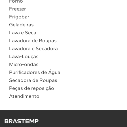
Forno
10
º
Combos
Freezer
Solicitar instalação
Frigobar
Geladeiras
Solicitar conversão de fogão
Lava e Seca
Lavadora de Roupas
Localizar assistência técnica
Lavadora e Secadora
Lava-Louças
Micro-ondas
Purificadores de Água
Secadora de Roupas
Peças de reposição
Atendimento