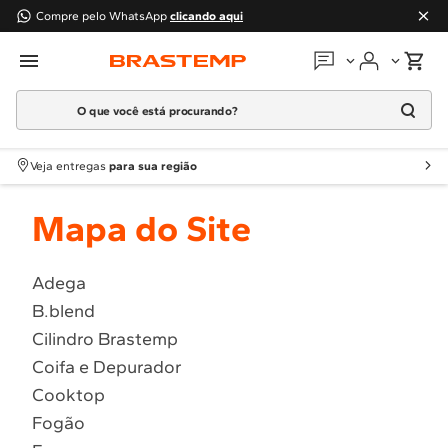
Compre pelo WhatsApp
clicando aqui
O que você está procurando?
Em que podemos
ajudar?
Meus pedidos
Termos mais buscados
Veja entregas
para sua região
1
º
Geladeira
Guias e manuais
Mapa do Site
2
º
Máquina Lavar
3
º
Fogao
Perguntas frequentes
4
º
Lava Louça
Adega
Fale conosco
B.blend
5
º
Cooktop
Cilindro Brastemp
6
º
Microondas Brastemp
Atendimento Brastemp
Coifa e Depurador
7
º
Forno
Cooktop
Assistência
técnica
8
º
Embutir
Fogão
9
º
Lava Seca
Solicitar visita técnica