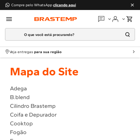
Compre pelo WhatsApp
clicando aqui
O que você está procurando?
Em que podemos
ajudar?
Meus pedidos
Termos mais buscados
Veja entregas
para sua região
1
º
Geladeira
Guias e manuais
Mapa do Site
2
º
Máquina Lavar
3
º
Fogao
Perguntas frequentes
4
º
Lava Louça
Adega
Fale conosco
B.blend
5
º
Cooktop
Cilindro Brastemp
6
º
Microondas Brastemp
Atendimento Brastemp
Coifa e Depurador
7
º
Forno
Cooktop
Assistência
técnica
8
º
Embutir
Fogão
9
º
Lava Seca
Solicitar visita técnica