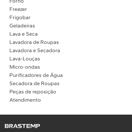
Forno
10
º
Combos
Freezer
Solicitar instalação
Frigobar
Geladeiras
Solicitar conversão de fogão
Lava e Seca
Lavadora de Roupas
Localizar assistência técnica
Lavadora e Secadora
Lava-Louças
Micro-ondas
Purificadores de Água
Secadora de Roupas
Peças de reposição
Atendimento