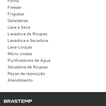
Forno
10
º
Combos
Freezer
Solicitar instalação
Frigobar
Geladeiras
Solicitar conversão de fogão
Lava e Seca
Lavadora de Roupas
Localizar assistência técnica
Lavadora e Secadora
Lava-Louças
Micro-ondas
Purificadores de Água
Secadora de Roupas
Peças de reposição
Atendimento