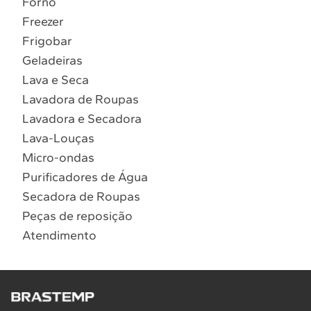
Forno
10
º
Combos
Freezer
Solicitar instalação
Frigobar
Geladeiras
Solicitar conversão de fogão
Lava e Seca
Lavadora de Roupas
Localizar assistência técnica
Lavadora e Secadora
Lava-Louças
Micro-ondas
Purificadores de Água
Secadora de Roupas
Peças de reposição
Atendimento