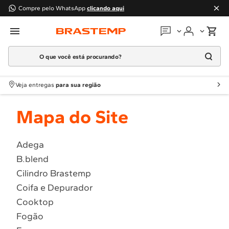
Compre pelo WhatsApp
clicando aqui
O que você está procurando?
Em que podemos
ajudar?
Meus pedidos
Termos mais buscados
Veja entregas
para sua região
1
º
Geladeira
Guias e manuais
Mapa do Site
2
º
Máquina Lavar
3
º
Fogao
Perguntas frequentes
4
º
Lava Louça
Adega
Fale conosco
B.blend
5
º
Cooktop
Cilindro Brastemp
6
º
Microondas Brastemp
Atendimento Brastemp
Coifa e Depurador
7
º
Forno
Cooktop
Assistência
técnica
8
º
Embutir
Fogão
9
º
Lava Seca
Solicitar visita técnica