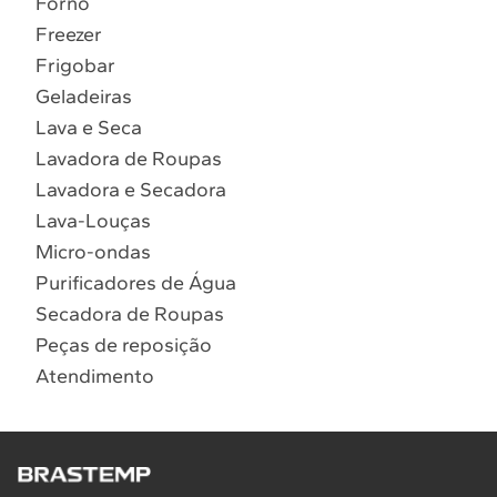
Forno
10
º
Lava Seca
Freezer
Solicitar instalação
Frigobar
Geladeiras
Solicitar conversão de fogão
Lava e Seca
Lavadora de Roupas
Localizar assistência técnica
Lavadora e Secadora
Lava-Louças
Micro-ondas
Purificadores de Água
Secadora de Roupas
Peças de reposição
Atendimento