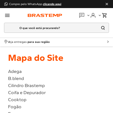
Compre pelo WhatsApp
clicando aqui
O que você está procurando?
Em que podemos
ajudar?
Meus pedidos
Termos mais buscados
Veja entregas
para sua região
1
º
Geladeira
Guias e manuais
Mapa do Site
2
º
Máquina Lavar
3
º
Fogao
Perguntas frequentes
4
º
Lava Louça
Adega
Fale conosco
B.blend
5
º
Cooktop
Cilindro Brastemp
6
º
Microondas Brastemp
Atendimento Brastemp
Coifa e Depurador
7
º
Forno
Cooktop
Assistência
técnica
8
º
Embutir
Fogão
9
º
Combos
Solicitar visita técnica