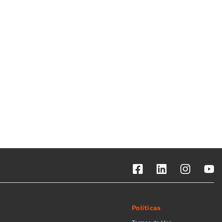
Solicitar instalação
Solicitar conversão de fogão
Localizar assistência técnica
Políticas