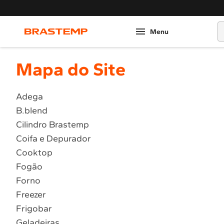
O
Mapa do Site
Adega
B.blend
Cilindro Brastemp
Coifa e Depurador
Cooktop
Fogão
Forno
Freezer
Frigobar
Geladeiras