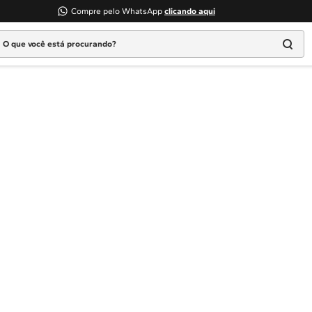
Compre pelo WhatsApp
clicando aqui
 que você está procurando?
Termos mais buscados
1
º
Geladeira
2
º
Máquina Lavar
3
º
Fogao
4
º
Lava Louça
5
º
Cooktop
6
º
Microondas Brastemp
7
º
Forno
8
º
Embutir
9
º
Lava Seca
10
º
Combos