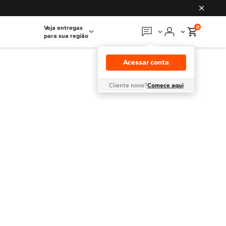
0
Veja entregas
para sua região
Em que podemos
ajudar?
Acessar conta
Meus pedidos
Cliente novo?
Comece aqui
Guias e manuais
Perguntas frequentes
Fale conosco
Atendimento Brastemp
Assistência
técnica
Solicitar visita técnica