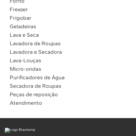
Forno
10
º
Combos
Freezer
Solicitar instalação
Frigobar
Geladeiras
Solicitar conversão de fogão
Lava e Seca
Lavadora de Roupas
Localizar assistência técnica
Lavadora e Secadora
Lava-Louças
Micro-ondas
Purificadores de Água
Secadora de Roupas
Peças de reposição
Atendimento