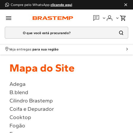
Compre pelo WhatsApp
clicando aqui
O que você está procurando?
Em que podemos
ajudar?
Meus pedidos
Termos mais buscados
Veja entregas
para sua região
1
º
Geladeira
Guias e manuais
Mapa do Site
2
º
Máquina Lavar
3
º
Fogao
Perguntas frequentes
4
º
Lava Louça
Adega
Fale conosco
B.blend
5
º
Cooktop
Cilindro Brastemp
6
º
Microondas Brastemp
Atendimento Brastemp
Coifa e Depurador
7
º
Forno
Cooktop
Assistência
técnica
8
º
Embutir
Fogão
9
º
Lava Seca
Solicitar visita técnica