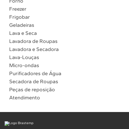
Forno
10
º
Combos
Freezer
Solicitar instalação
Frigobar
Geladeiras
Solicitar conversão de fogão
Lava e Seca
Lavadora de Roupas
Localizar assistência técnica
Lavadora e Secadora
Lava-Louças
Micro-ondas
Purificadores de Água
Secadora de Roupas
Peças de reposição
Atendimento