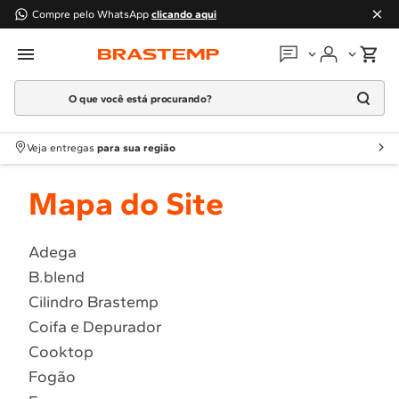
Compre pelo WhatsApp
clicando aqui
O que você está procurando?
Em que podemos
ajudar?
Meus pedidos
Termos mais buscados
Veja entregas
para sua região
1
º
Geladeira
Guias e manuais
Mapa do Site
2
º
Máquina Lavar
3
º
Fogao
Perguntas frequentes
4
º
Lava Louça
Adega
Fale conosco
B.blend
5
º
Cooktop
Cilindro Brastemp
6
º
Microondas Brastemp
Atendimento Brastemp
Coifa e Depurador
7
º
Forno
Cooktop
Assistência
técnica
8
º
Embutir
Fogão
9
º
Lava Seca
Solicitar visita técnica