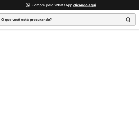
Compre pelo WhatsApp
clicando aqui
 que você está procurando?
Termos mais buscados
1
º
Geladeira
2
º
Máquina Lavar
3
º
Fogao
4
º
Lava Louça
5
º
Cooktop
6
º
Microondas Brastemp
7
º
Forno
8
º
Embutir
9
º
Lava Seca
10
º
Combos