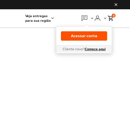
0
Veja entregas
para sua região
Em que podemos
ajudar?
Acessar conta
Meus pedidos
Cliente novo?
Comece aqui
Guias e manuais
Perguntas frequentes
Fale conosco
Atendimento Brastemp
Assistência
técnica
Solicitar visita técnica