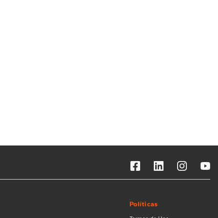
Solicitar instalação
Solicitar conversão de fogão
Localizar assistência técnica
Políticas