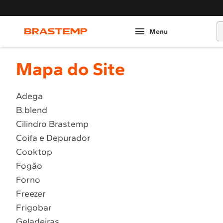
O
Mapa do Site
Adega
B.blend
Cilindro Brastemp
Coifa e Depurador
Cooktop
Fogão
Forno
Freezer
Frigobar
Geladeiras