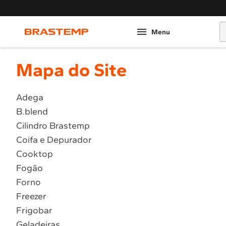
O
Mapa do Site
Adega
B.blend
Cilindro Brastemp
Coifa e Depurador
Cooktop
Fogão
Forno
Freezer
Frigobar
Geladeiras