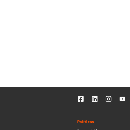
Solicitar instalação
Solicitar conversão de fogão
Localizar assistência técnica
Políticas