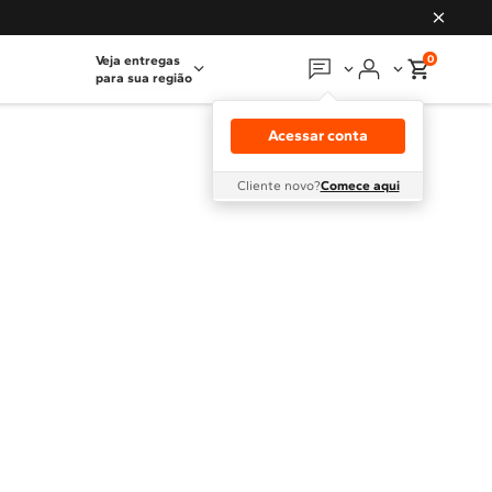
0
Veja entregas
para sua região
Em que podemos
ajudar?
Acessar conta
Meus pedidos
Cliente novo?
Comece aqui
Guias e manuais
Perguntas frequentes
Fale conosco
Atendimento Brastemp
Assistência
técnica
Solicitar visita técnica