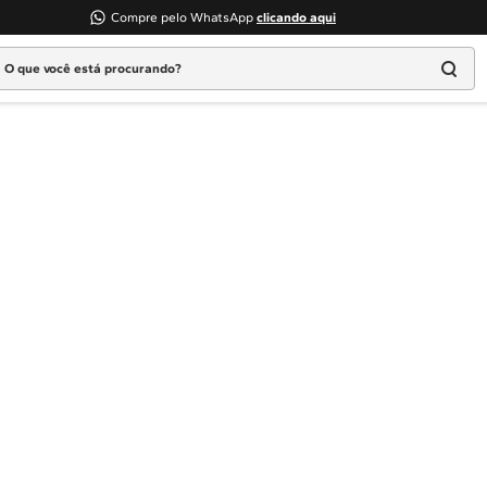
Compre pelo WhatsApp
clicando aqui
 que você está procurando?
Termos mais buscados
1
º
Geladeira
2
º
Máquina Lavar
3
º
Fogao
4
º
Lava Louça
5
º
Cooktop
6
º
Microondas Brastemp
7
º
Forno
8
º
Embutir
9
º
Lava Seca
10
º
Combos