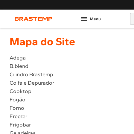
O
Mapa do Site
Adega
B.blend
Cilindro Brastemp
Coifa e Depurador
Cooktop
Fogão
Forno
Freezer
Frigobar
Geladeiras