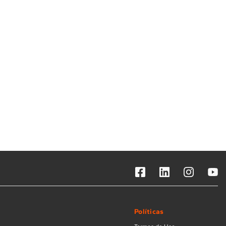
Solicitar instalação
Solicitar conversão de fogão
Localizar assistência técnica
Políticas