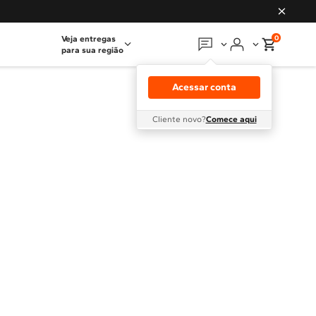
0
Veja entregas
para sua região
Em que podemos
ajudar?
Acessar conta
Meus pedidos
Cliente novo?
Comece aqui
Guias e manuais
Perguntas frequentes
Fale conosco
Atendimento Brastemp
Assistência
técnica
Solicitar visita técnica