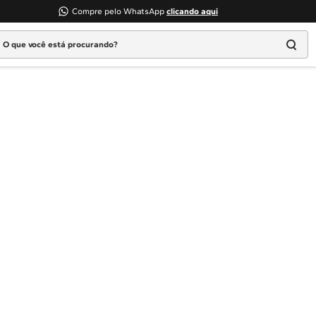
Compre pelo WhatsApp
clicando aqui
 que você está procurando?
Termos mais buscados
1
º
Geladeira
2
º
Máquina Lavar
3
º
Fogao
4
º
Lava Louça
5
º
Cooktop
6
º
Microondas Brastemp
7
º
Forno
8
º
Embutir
9
º
Lava Seca
10
º
Combos