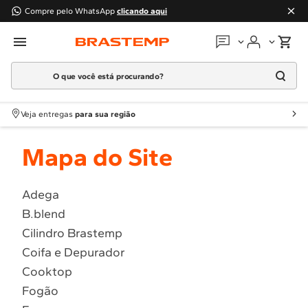
Compre pelo WhatsApp
clicando aqui
O que você está procurando?
Em que podemos
ajudar?
Meus pedidos
Termos mais buscados
Veja entregas
para sua região
1
º
Geladeira
Guias e manuais
Mapa do Site
2
º
Máquina Lavar
3
º
Fogao
Perguntas frequentes
4
º
Lava Louça
Adega
Fale conosco
B.blend
5
º
Cooktop
Cilindro Brastemp
6
º
Microondas Brastemp
Atendimento Brastemp
Coifa e Depurador
7
º
Forno
Cooktop
Assistência
técnica
8
º
Embutir
Fogão
9
º
Combos
Solicitar visita técnica