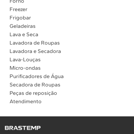
Forno
10
º
Lava Seca
Freezer
Solicitar instalação
Frigobar
Geladeiras
Solicitar conversão de fogão
Lava e Seca
Lavadora de Roupas
Localizar assistência técnica
Lavadora e Secadora
Lava-Louças
Micro-ondas
Purificadores de Água
Secadora de Roupas
Peças de reposição
Atendimento