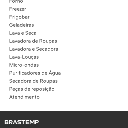
Forno
10
º
Combos
Freezer
Solicitar instalação
Frigobar
Geladeiras
Solicitar conversão de fogão
Lava e Seca
Lavadora de Roupas
Localizar assistência técnica
Lavadora e Secadora
Lava-Louças
Micro-ondas
Purificadores de Água
Secadora de Roupas
Peças de reposição
Atendimento