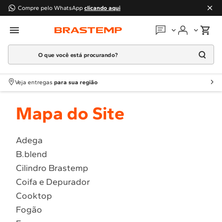
Compre pelo WhatsApp
clicando aqui
O que você está procurando?
Em que podemos
ajudar?
Meus pedidos
Termos mais buscados
Veja entregas
para sua região
1
º
Geladeira
Guias e manuais
Mapa do Site
2
º
Máquina Lavar
3
º
Fogao
Perguntas frequentes
4
º
Lava Louça
Adega
Fale conosco
B.blend
5
º
Cooktop
Cilindro Brastemp
6
º
Microondas Brastemp
Atendimento Brastemp
Coifa e Depurador
7
º
Forno
Cooktop
Assistência
técnica
8
º
Embutir
Fogão
9
º
Lava Seca
Solicitar visita técnica