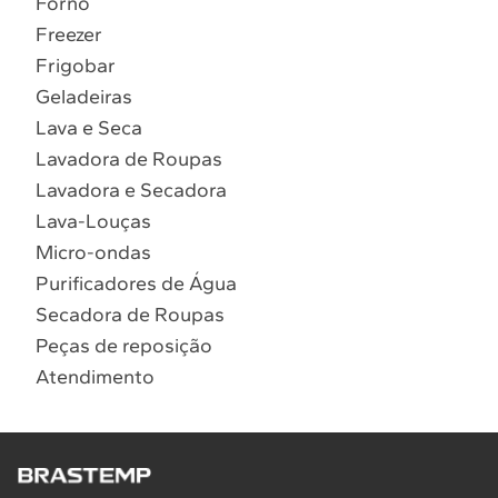
Forno
10
º
Combos
Freezer
Solicitar instalação
Frigobar
Geladeiras
Solicitar conversão de fogão
Lava e Seca
Lavadora de Roupas
Localizar assistência técnica
Lavadora e Secadora
Lava-Louças
Micro-ondas
Purificadores de Água
Secadora de Roupas
Peças de reposição
Atendimento