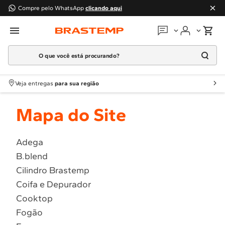
Compre pelo WhatsApp
clicando aqui
O que você está procurando?
Em que podemos
ajudar?
Meus pedidos
Termos mais buscados
Veja entregas
para sua região
1
º
Geladeira
Guias e manuais
Mapa do Site
2
º
Máquina Lavar
3
º
Fogao
Perguntas frequentes
4
º
Lava Louça
Adega
Fale conosco
B.blend
5
º
Cooktop
Cilindro Brastemp
6
º
Microondas Brastemp
Atendimento Brastemp
Coifa e Depurador
7
º
Forno
Cooktop
Assistência
técnica
8
º
Embutir
Fogão
9
º
Lava Seca
Solicitar visita técnica