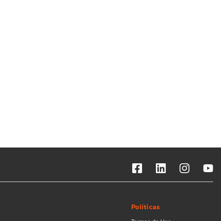
Solicitar instalação
Solicitar conversão de fogão
Localizar assistência técnica
Políticas