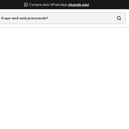
Compre pelo WhatsApp
clicando aqui
 que você está procurando?
Termos mais buscados
1
º
Geladeira
2
º
Máquina Lavar
3
º
Fogao
4
º
Lava Louça
5
º
Cooktop
6
º
Microondas Brastemp
7
º
Forno
8
º
Embutir
9
º
Combos
10
º
Lava Seca