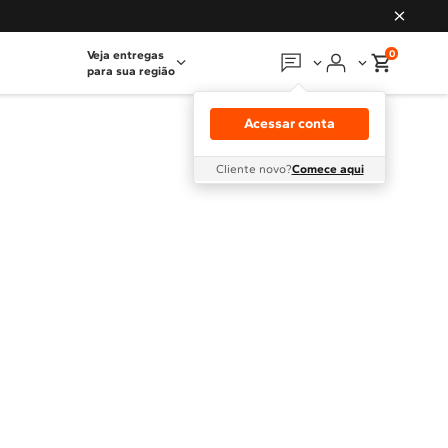
0
Veja entregas
para sua região
Em que podemos
ajudar?
Acessar conta
Meus pedidos
Cliente novo?
Comece aqui
Guias e manuais
Perguntas frequentes
Fale conosco
Atendimento Brastemp
Assistência
técnica
Solicitar visita técnica