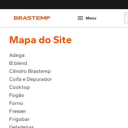
O
Mapa do Site
Adega
B.blend
Cilindro Brastemp
Coifa e Depurador
Cooktop
Fogão
Forno
Freezer
Frigobar
Geladeiras