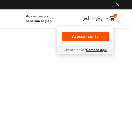
0
Veja entregas
para sua região
Em que podemos
ajudar?
Acessar conta
Meus pedidos
Cliente novo?
Comece aqui
Guias e manuais
Perguntas frequentes
Fale conosco
Atendimento Brastemp
Assistência
técnica
Solicitar visita técnica