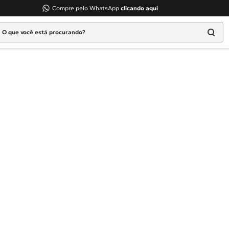
Compre pelo WhatsApp
clicando aqui
 que você está procurando?
Termos mais buscados
1
º
Geladeira
2
º
Máquina Lavar
3
º
Fogao
4
º
Lava Louça
5
º
Cooktop
6
º
Microondas Brastemp
7
º
Forno
8
º
Embutir
9
º
Lava Seca
10
º
Combos