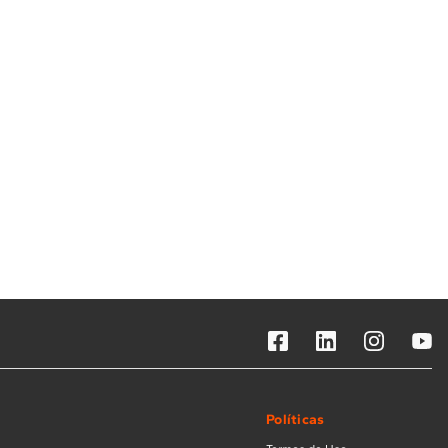
Solicitar instalação
Solicitar conversão de fogão
Localizar assistência técnica
Políticas