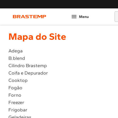
O
Mapa do Site
Adega
B.blend
Cilindro Brastemp
Coifa e Depurador
Cooktop
Fogão
Forno
Freezer
Frigobar
Geladeiras