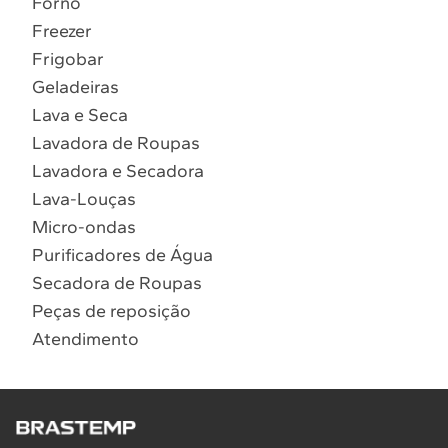
Forno
10
º
Combos
Freezer
Solicitar instalação
Frigobar
Geladeiras
Solicitar conversão de fogão
Lava e Seca
Lavadora de Roupas
Localizar assistência técnica
Lavadora e Secadora
Lava-Louças
Micro-ondas
Purificadores de Água
Secadora de Roupas
Peças de reposição
Atendimento