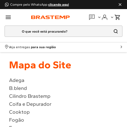
Compre pelo WhatsApp
clicando aqui
O que você está procurando?
Em que podemos
ajudar?
Meus pedidos
Termos mais buscados
Veja entregas
para sua região
1
º
Geladeira
Guias e manuais
Mapa do Site
2
º
Máquina Lavar
3
º
Fogao
Perguntas frequentes
4
º
Lava Louça
Adega
Fale conosco
B.blend
5
º
Cooktop
Cilindro Brastemp
6
º
Microondas Brastemp
Atendimento Brastemp
Coifa e Depurador
7
º
Forno
Cooktop
Assistência
técnica
8
º
Embutir
Fogão
9
º
Lava Seca
Solicitar visita técnica