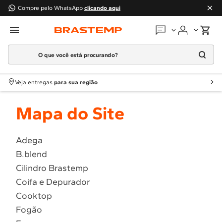
Compre pelo WhatsApp
clicando aqui
O que você está procurando?
Em que podemos
ajudar?
Meus pedidos
Termos mais buscados
Veja entregas
para sua região
1
º
Geladeira
Guias e manuais
Mapa do Site
2
º
Máquina Lavar
3
º
Fogao
Perguntas frequentes
4
º
Lava Louça
Adega
Fale conosco
B.blend
5
º
Cooktop
Cilindro Brastemp
6
º
Microondas Brastemp
Atendimento Brastemp
Coifa e Depurador
7
º
Forno
Cooktop
Assistência
técnica
8
º
Embutir
Fogão
9
º
Lava Seca
Solicitar visita técnica