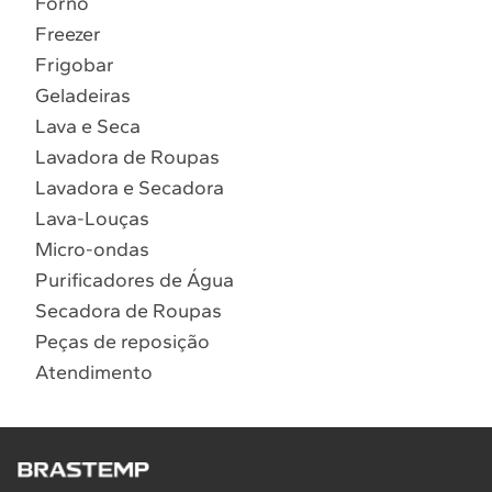
Forno
10
º
Combos
Freezer
Solicitar instalação
Frigobar
Geladeiras
Solicitar conversão de fogão
Lava e Seca
Lavadora de Roupas
Localizar assistência técnica
Lavadora e Secadora
Lava-Louças
Micro-ondas
Purificadores de Água
Secadora de Roupas
Peças de reposição
Atendimento