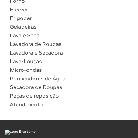
Forno
9
º
combos
Freezer
Solicitar instalação
10
º
lava seca
Frigobar
Geladeiras
Solicitar conversão de fogão
Lava e Seca
Lavadora de Roupas
Localizar assistência técnica
Lavadora e Secadora
Lava-Louças
Micro-ondas
Purificadores de Água
Secadora de Roupas
Peças de reposição
Atendimento