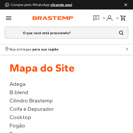
Compre pelo WhatsApp
clicando aqui
O que você está procurando?
Em que podemos
ajudar?
TERMOS MAIS BUSCADOS
Meus pedidos
Veja entregas
para sua região
1
º
geladeira
Guias e manuais
Mapa do Site
2
º
máquina lavar
Perguntas frequentes
3
º
fogao
Adega
4
º
lava louça
Fale conosco
B.blend
5
º
cooktop
Cilindro Brastemp
Atendimento Brastemp
6
º
microondas brastemp
Coifa e Depurador
7
º
forno
Cooktop
Assistência
técnica
Fogão
8
º
embutir
Solicitar visita técnica