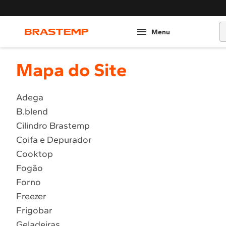
O
Mapa do Site
Adega
B.blend
Cilindro Brastemp
Coifa e Depurador
Cooktop
Fogão
Forno
Freezer
Frigobar
Geladeiras