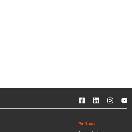
Solicitar instalação
Solicitar conversão de fogão
Localizar assistência técnica
Políticas