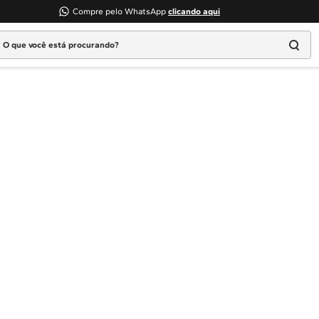
Compre pelo WhatsApp
clicando aqui
 que você está procurando?
Termos mais buscados
1
º
Geladeira
2
º
Máquina Lavar
3
º
Fogao
4
º
Lava Louça
5
º
Cooktop
6
º
Microondas Brastemp
7
º
Forno
8
º
Embutir
9
º
Lava Seca
10
º
Combos