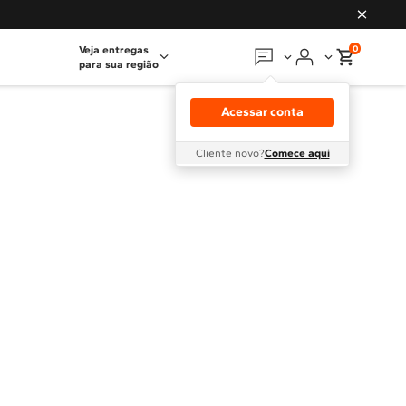
0
Veja entregas
para sua região
Em que podemos
ajudar?
Acessar conta
Meus pedidos
Cliente novo?
Comece aqui
Guias e manuais
Perguntas frequentes
Fale conosco
Atendimento Brastemp
Assistência
técnica
Solicitar visita técnica