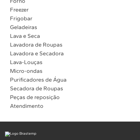
Forno
10
º
Combos
Freezer
Solicitar instalação
Frigobar
Geladeiras
Solicitar conversão de fogão
Lava e Seca
Lavadora de Roupas
Localizar assistência técnica
Lavadora e Secadora
Lava-Louças
Micro-ondas
Purificadores de Água
Secadora de Roupas
Peças de reposição
Atendimento