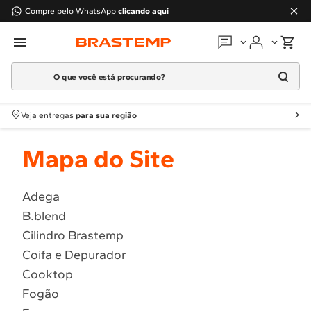
Compre pelo WhatsApp
clicando aqui
O que você está procurando?
Em que podemos
ajudar?
Meus pedidos
Termos mais buscados
Veja entregas
para sua região
1
º
Geladeira
Guias e manuais
Mapa do Site
2
º
Máquina Lavar
3
º
Fogao
Perguntas frequentes
4
º
Lava Louça
Adega
Fale conosco
B.blend
5
º
Cooktop
Cilindro Brastemp
6
º
Microondas Brastemp
Atendimento Brastemp
Coifa e Depurador
7
º
Forno
Cooktop
Assistência
técnica
8
º
Embutir
Fogão
9
º
Lava Seca
Solicitar visita técnica