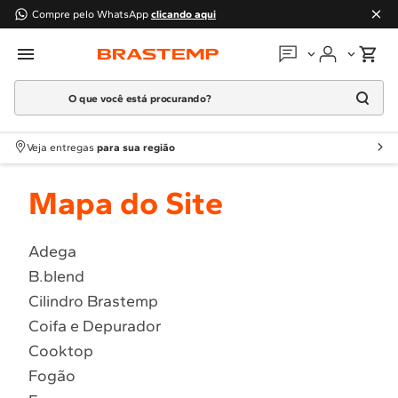
Compre pelo WhatsApp
clicando aqui
O que você está procurando?
Em que podemos
ajudar?
Meus pedidos
Termos mais buscados
Veja entregas
para sua região
1
º
Geladeira
Guias e manuais
Mapa do Site
2
º
Máquina Lavar
3
º
Fogao
Perguntas frequentes
4
º
Lava Louça
Adega
Fale conosco
B.blend
5
º
Cooktop
Cilindro Brastemp
6
º
Microondas Brastemp
Atendimento Brastemp
Coifa e Depurador
7
º
Forno
Cooktop
Assistência
técnica
8
º
Embutir
Fogão
9
º
Lava Seca
Solicitar visita técnica