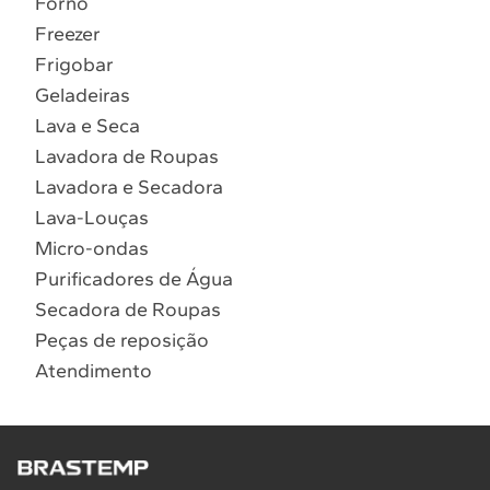
Forno
10
º
Combos
Freezer
Solicitar instalação
Frigobar
Geladeiras
Solicitar conversão de fogão
Lava e Seca
Lavadora de Roupas
Localizar assistência técnica
Lavadora e Secadora
Lava-Louças
Micro-ondas
Purificadores de Água
Secadora de Roupas
Peças de reposição
Atendimento