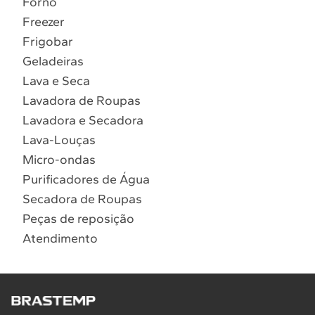
Forno
10
º
Lava Seca
Freezer
Solicitar instalação
Frigobar
Geladeiras
Solicitar conversão de fogão
Lava e Seca
Lavadora de Roupas
Localizar assistência técnica
Lavadora e Secadora
Lava-Louças
Micro-ondas
Purificadores de Água
Secadora de Roupas
Peças de reposição
Atendimento