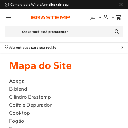
Compre pelo WhatsApp
clicando aqui
O que você está procurando?
Em que podemos
ajudar?
Meus pedidos
Termos mais buscados
Veja entregas
para sua região
1
º
Geladeira
Guias e manuais
Mapa do Site
2
º
Máquina Lavar
3
º
Fogao
Perguntas frequentes
4
º
Lava Louça
Adega
Fale conosco
B.blend
5
º
Cooktop
Cilindro Brastemp
6
º
Microondas Brastemp
Atendimento Brastemp
Coifa e Depurador
7
º
Forno
Cooktop
Assistência
técnica
8
º
Embutir
Fogão
9
º
Combos
Solicitar visita técnica