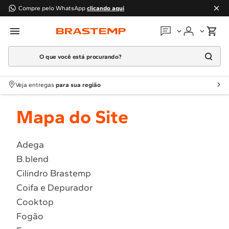
Compre pelo WhatsApp
clicando aqui
O que você está procurando?
Em que podemos
ajudar?
Meus pedidos
Termos mais buscados
Veja entregas
para sua região
1
º
Geladeira
Guias e manuais
Mapa do Site
2
º
Máquina Lavar
3
º
Fogao
Perguntas frequentes
4
º
Lava Louça
Adega
Fale conosco
B.blend
5
º
Cooktop
Cilindro Brastemp
6
º
Microondas Brastemp
Atendimento Brastemp
Coifa e Depurador
7
º
Forno
Cooktop
Assistência
técnica
8
º
Embutir
Fogão
9
º
Lava Seca
Solicitar visita técnica