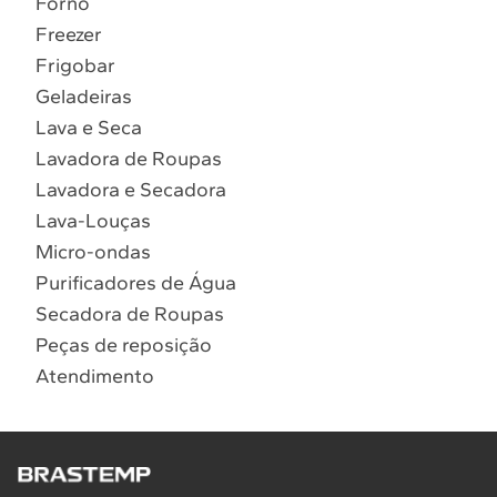
Forno
10
º
Combos
Freezer
Solicitar instalação
Frigobar
Geladeiras
Solicitar conversão de fogão
Lava e Seca
Lavadora de Roupas
Localizar assistência técnica
Lavadora e Secadora
Lava-Louças
Micro-ondas
Purificadores de Água
Secadora de Roupas
Peças de reposição
Atendimento