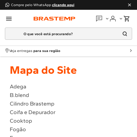
Compre pelo WhatsApp
clicando aqui
O que você está procurando?
Em que podemos
ajudar?
Meus pedidos
Termos mais buscados
Veja entregas
para sua região
1
º
Geladeira
Guias e manuais
Mapa do Site
2
º
Máquina Lavar
3
º
Fogao
Perguntas frequentes
4
º
Lava Louça
Adega
Fale conosco
B.blend
5
º
Cooktop
Cilindro Brastemp
6
º
Microondas Brastemp
Atendimento Brastemp
Coifa e Depurador
7
º
Forno
Cooktop
Assistência
técnica
8
º
Embutir
Fogão
9
º
Lava Seca
Solicitar visita técnica