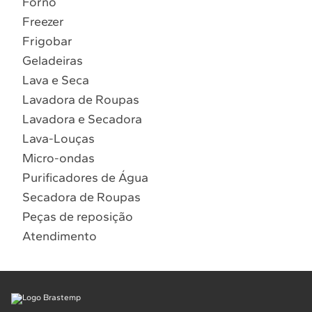
Forno
10
º
Combos
Freezer
Solicitar instalação
Frigobar
Geladeiras
Solicitar conversão de fogão
Lava e Seca
Lavadora de Roupas
Localizar assistência técnica
Lavadora e Secadora
Lava-Louças
Micro-ondas
Purificadores de Água
Secadora de Roupas
Peças de reposição
Atendimento