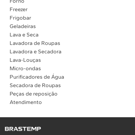
Forno
10
º
Combos
Freezer
Solicitar instalação
Frigobar
Geladeiras
Solicitar conversão de fogão
Lava e Seca
Lavadora de Roupas
Localizar assistência técnica
Lavadora e Secadora
Lava-Louças
Micro-ondas
Purificadores de Água
Secadora de Roupas
Peças de reposição
Atendimento