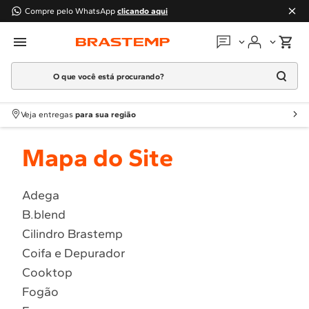
Compre pelo WhatsApp
clicando aqui
O que você está procurando?
Em que podemos
ajudar?
Meus pedidos
Termos mais buscados
Veja entregas
para sua região
1
º
Geladeira
Guias e manuais
Mapa do Site
2
º
Máquina Lavar
3
º
Fogao
Perguntas frequentes
4
º
Lava Louça
Adega
Fale conosco
B.blend
5
º
Cooktop
Cilindro Brastemp
6
º
Microondas Brastemp
Atendimento Brastemp
Coifa e Depurador
7
º
Forno
Cooktop
Assistência
técnica
8
º
Embutir
Fogão
9
º
Lava Seca
Solicitar visita técnica