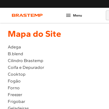
O
Mapa do Site
Adega
B.blend
Cilindro Brastemp
Coifa e Depurador
Cooktop
Fogão
Forno
Freezer
Frigobar
Geladeiras