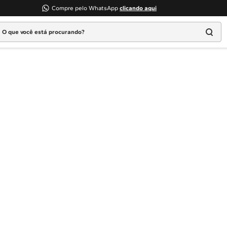
Compre pelo WhatsApp
clicando aqui
 que você está procurando?
Termos mais buscados
1
º
Geladeira
2
º
Máquina Lavar
3
º
Fogao
4
º
Lava Louça
5
º
Cooktop
6
º
Microondas Brastemp
7
º
Forno
8
º
Embutir
9
º
Lava Seca
10
º
Combos