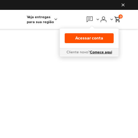
0
Veja entregas
para sua região
Em que podemos
ajudar?
Acessar conta
Meus pedidos
Cliente novo?
Comece aqui
Guias e manuais
Perguntas frequentes
Fale conosco
Atendimento Brastemp
Assistência
técnica
Solicitar visita técnica