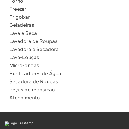
Forno
10
º
Combos
Freezer
Solicitar instalação
Frigobar
Geladeiras
Solicitar conversão de fogão
Lava e Seca
Lavadora de Roupas
Localizar assistência técnica
Lavadora e Secadora
Lava-Louças
Micro-ondas
Purificadores de Água
Secadora de Roupas
Peças de reposição
Atendimento