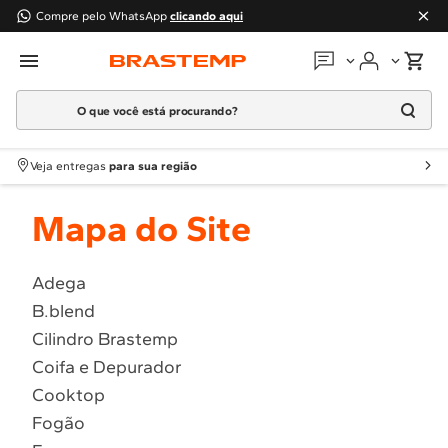
Compre pelo WhatsApp
clicando aqui
O que você está procurando?
Em que podemos
ajudar?
Meus pedidos
Termos mais buscados
Veja entregas
para sua região
1
º
Geladeira
Guias e manuais
Mapa do Site
2
º
Máquina Lavar
3
º
Fogao
Perguntas frequentes
4
º
Lava Louça
Adega
Fale conosco
B.blend
5
º
Cooktop
Cilindro Brastemp
6
º
Microondas Brastemp
Atendimento Brastemp
Coifa e Depurador
7
º
Forno
Cooktop
Assistência
técnica
8
º
Embutir
Fogão
9
º
Lava Seca
Solicitar visita técnica