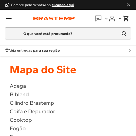
Compre pelo WhatsApp
clicando aqui
O que você está procurando?
Em que podemos
ajudar?
Meus pedidos
Termos mais buscados
Veja entregas
para sua região
1
º
Geladeira
Guias e manuais
Mapa do Site
2
º
Máquina Lavar
3
º
Fogao
Perguntas frequentes
4
º
Lava Louça
Adega
Fale conosco
B.blend
5
º
Cooktop
Cilindro Brastemp
6
º
Microondas Brastemp
Atendimento Brastemp
Coifa e Depurador
7
º
Forno
Cooktop
Assistência
técnica
8
º
Embutir
Fogão
9
º
Lava Seca
Solicitar visita técnica