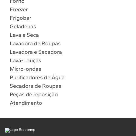
Forno
10
º
Combos
Freezer
Solicitar instalação
Frigobar
Geladeiras
Solicitar conversão de fogão
Lava e Seca
Lavadora de Roupas
Localizar assistência técnica
Lavadora e Secadora
Lava-Louças
Micro-ondas
Purificadores de Água
Secadora de Roupas
Peças de reposição
Atendimento