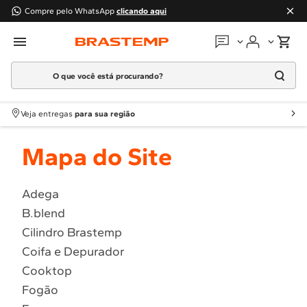
Compre pelo WhatsApp
clicando aqui
O que você está procurando?
Em que podemos
ajudar?
Meus pedidos
Termos mais buscados
Veja entregas
para sua região
1
º
Geladeira
Guias e manuais
Mapa do Site
2
º
Máquina Lavar
3
º
Fogao
Perguntas frequentes
4
º
Lava Louça
Adega
Fale conosco
B.blend
5
º
Cooktop
Cilindro Brastemp
6
º
Microondas Brastemp
Atendimento Brastemp
Coifa e Depurador
7
º
Forno
Cooktop
Assistência
técnica
8
º
Embutir
Fogão
9
º
Lava Seca
Solicitar visita técnica