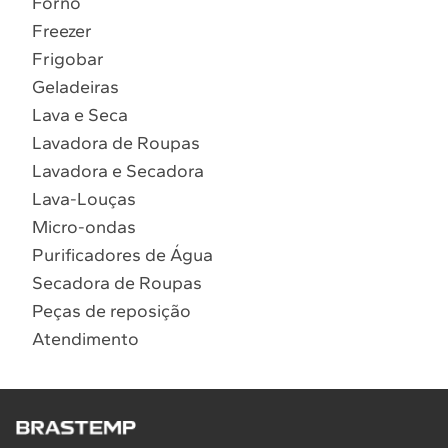
Forno
10
º
Combos
Freezer
Solicitar instalação
Frigobar
Geladeiras
Solicitar conversão de fogão
Lava e Seca
Lavadora de Roupas
Localizar assistência técnica
Lavadora e Secadora
Lava-Louças
Micro-ondas
Purificadores de Água
Secadora de Roupas
Peças de reposição
Atendimento