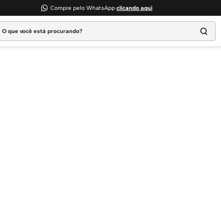
Compre pelo WhatsApp
clicando aqui
 que você está procurando?
Termos mais buscados
1
º
Geladeira
2
º
Máquina Lavar
3
º
Fogao
4
º
Lava Louça
5
º
Cooktop
6
º
Microondas Brastemp
7
º
Forno
8
º
Embutir
9
º
Lava Seca
10
º
Combos