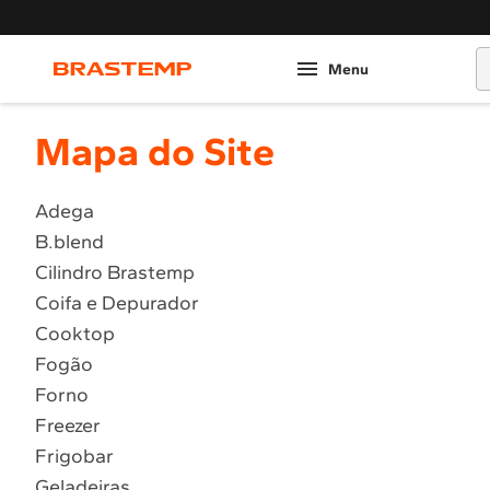
O
Mapa do Site
Adega
B.blend
Cilindro Brastemp
Coifa e Depurador
Cooktop
Fogão
Forno
Freezer
Frigobar
Geladeiras