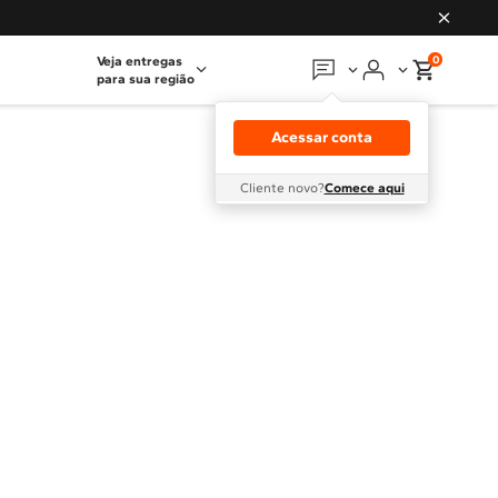
0
Veja entregas
para sua região
Em que podemos
ajudar?
Acessar conta
Meus pedidos
Cliente novo?
Comece aqui
Guias e manuais
Perguntas frequentes
Fale conosco
Atendimento Brastemp
Assistência
técnica
Solicitar visita técnica