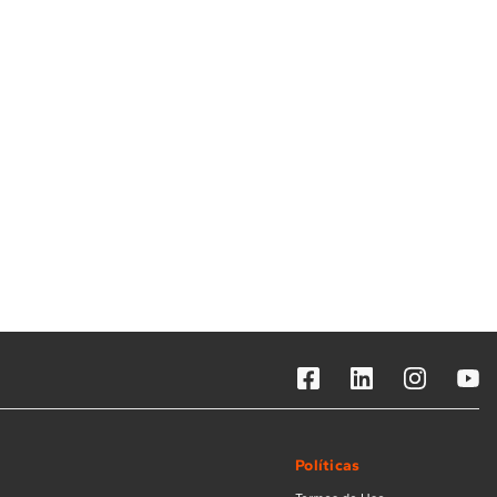
Solicitar instalação
Solicitar conversão de fogão
Localizar assistência técnica
Políticas