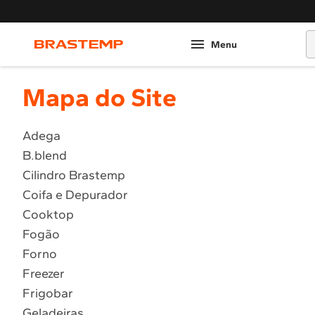
O
Mapa do Site
Adega
B.blend
Cilindro Brastemp
Coifa e Depurador
Cooktop
Fogão
Forno
Freezer
Frigobar
Geladeiras