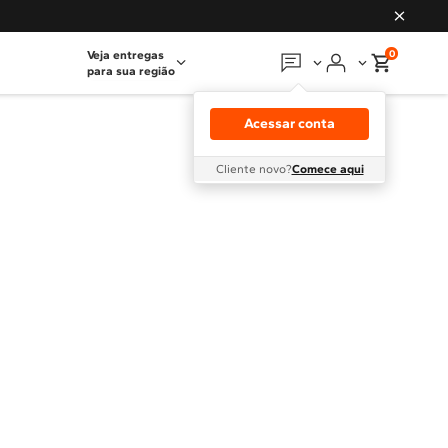
0
Veja entregas
para sua região
Em que podemos
ajudar?
Acessar conta
Meus pedidos
Cliente novo?
Comece aqui
Guias e manuais
Perguntas frequentes
Fale conosco
Atendimento Brastemp
Assistência
técnica
Solicitar visita técnica