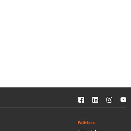
Solicitar instalação
Solicitar conversão de fogão
Localizar assistência técnica
Políticas