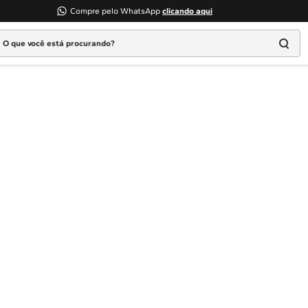
Compre pelo WhatsApp
clicando aqui
 que você está procurando?
Termos mais buscados
1
º
Geladeira
2
º
Máquina Lavar
3
º
Fogao
4
º
Lava Louça
5
º
Cooktop
6
º
Microondas Brastemp
7
º
Forno
8
º
Embutir
9
º
Lava Seca
10
º
Combos