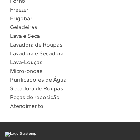
Forno
10
º
Combos
Freezer
Solicitar instalação
Frigobar
Geladeiras
Solicitar conversão de fogão
Lava e Seca
Lavadora de Roupas
Localizar assistência técnica
Lavadora e Secadora
Lava-Louças
Micro-ondas
Purificadores de Água
Secadora de Roupas
Peças de reposição
Atendimento