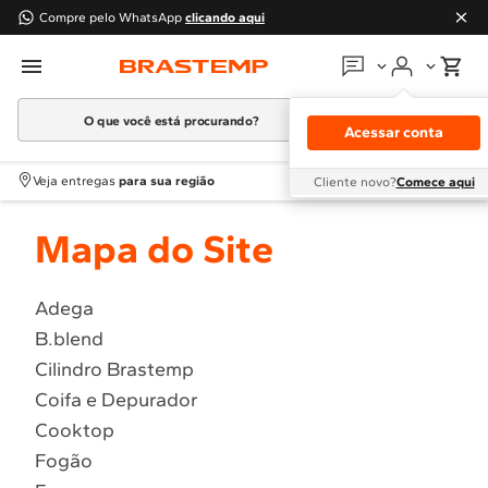
Compre pelo WhatsApp
clicando aqui
O que você está procurando?
Em que podemos
ajudar?
Acessar conta
Meus pedidos
Termos mais buscados
Veja entregas
para sua região
Cliente novo?
Comece aqui
1
º
Geladeira
Guias e manuais
Mapa do Site
2
º
Máquina Lavar
3
º
Fogao
Perguntas frequentes
4
º
Lava Louça
Adega
Fale conosco
B.blend
5
º
Cooktop
Cilindro Brastemp
6
º
Microondas Brastemp
Atendimento Brastemp
Coifa e Depurador
7
º
Forno
Cooktop
Assistência
técnica
8
º
Embutir
Fogão
9
º
Lava Seca
Solicitar visita técnica