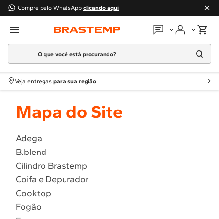
Compre pelo WhatsApp
clicando aqui
O que você está procurando?
Em que podemos
ajudar?
Meus pedidos
Termos mais buscados
Veja entregas
para sua região
1
º
Geladeira
Guias e manuais
Mapa do Site
2
º
Máquina Lavar
3
º
Fogao
Perguntas frequentes
4
º
Lava Louça
Adega
Fale conosco
B.blend
5
º
Cooktop
Cilindro Brastemp
6
º
Microondas Brastemp
Atendimento Brastemp
Coifa e Depurador
7
º
Forno
Cooktop
Assistência
técnica
8
º
Embutir
Fogão
9
º
Lava Seca
Solicitar visita técnica