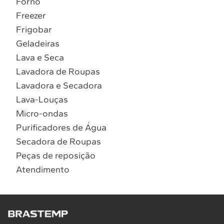
Forno
10
º
Combos
Freezer
Solicitar instalação
Frigobar
Geladeiras
Solicitar conversão de fogão
Lava e Seca
Lavadora de Roupas
Localizar assistência técnica
Lavadora e Secadora
Lava-Louças
Micro-ondas
Purificadores de Água
Secadora de Roupas
Peças de reposição
Atendimento