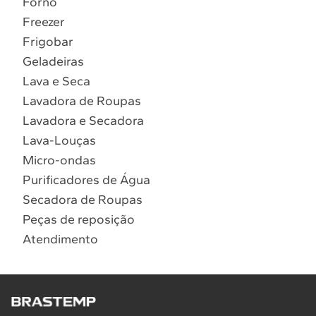
Forno
10
º
Combos
Freezer
Solicitar instalação
Frigobar
Geladeiras
Solicitar conversão de fogão
Lava e Seca
Lavadora de Roupas
Localizar assistência técnica
Lavadora e Secadora
Lava-Louças
Micro-ondas
Purificadores de Água
Secadora de Roupas
Peças de reposição
Atendimento