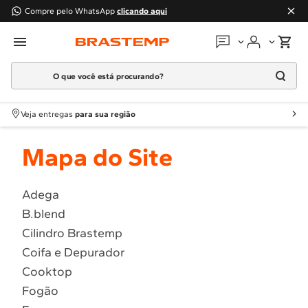
Compre pelo WhatsApp
clicando aqui
O que você está procurando?
Em que podemos
ajudar?
Meus pedidos
Termos mais buscados
Veja entregas
para sua região
1
º
Geladeira
Guias e manuais
Mapa do Site
2
º
Máquina Lavar
3
º
Fogao
Perguntas frequentes
4
º
Lava Louça
Adega
Fale conosco
B.blend
5
º
Cooktop
Cilindro Brastemp
6
º
Microondas Brastemp
Atendimento Brastemp
Coifa e Depurador
7
º
Forno
Cooktop
Assistência
técnica
8
º
Embutir
Fogão
9
º
Lava Seca
Solicitar visita técnica