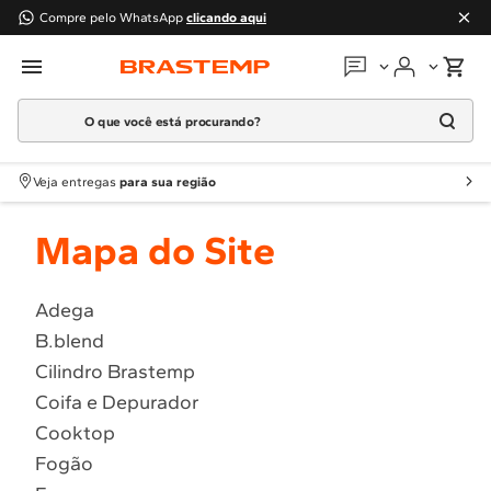
Compre pelo WhatsApp
clicando aqui
O que você está procurando?
Em que podemos
ajudar?
Meus pedidos
Termos mais buscados
Veja entregas
para sua região
1
º
Geladeira
Guias e manuais
Mapa do Site
2
º
Máquina Lavar
3
º
Fogao
Perguntas frequentes
4
º
Lava Louça
Adega
Fale conosco
B.blend
5
º
Cooktop
Cilindro Brastemp
6
º
Microondas Brastemp
Atendimento Brastemp
Coifa e Depurador
7
º
Forno
Cooktop
Assistência
técnica
8
º
Embutir
Fogão
9
º
Combos
Solicitar visita técnica