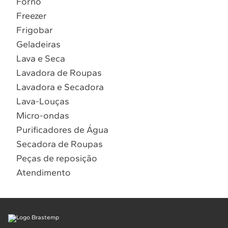
Forno
10
º
Lava Seca
Freezer
Solicitar instalação
Frigobar
Geladeiras
Solicitar conversão de fogão
Lava e Seca
Lavadora de Roupas
Localizar assistência técnica
Lavadora e Secadora
Lava-Louças
Micro-ondas
Purificadores de Água
Secadora de Roupas
Peças de reposição
Atendimento