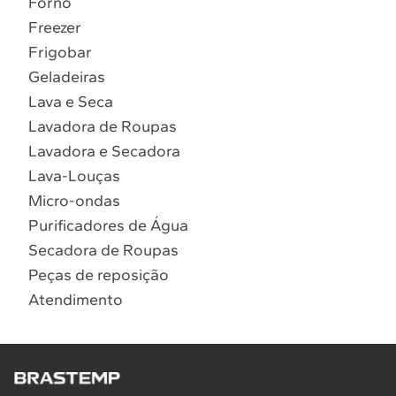
Forno
10
º
Combos
Freezer
Solicitar instalação
Frigobar
Geladeiras
Solicitar conversão de fogão
Lava e Seca
Lavadora de Roupas
Localizar assistência técnica
Lavadora e Secadora
Lava-Louças
Micro-ondas
Purificadores de Água
Secadora de Roupas
Peças de reposição
Atendimento