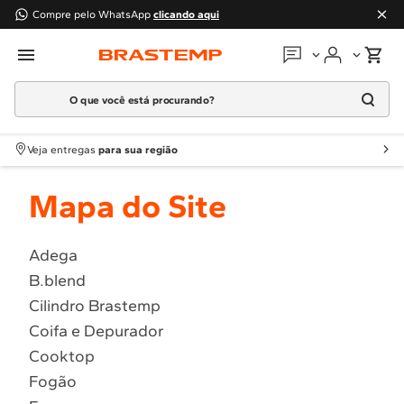
Compre pelo WhatsApp
clicando aqui
O que você está procurando?
Em que podemos
ajudar?
Meus pedidos
Termos mais buscados
Veja entregas
para sua região
1
º
Geladeira
Guias e manuais
Mapa do Site
2
º
Máquina Lavar
3
º
Fogao
Perguntas frequentes
4
º
Lava Louça
Adega
Fale conosco
B.blend
5
º
Cooktop
Cilindro Brastemp
6
º
Microondas Brastemp
Atendimento Brastemp
Coifa e Depurador
7
º
Forno
Cooktop
Assistência
técnica
8
º
Embutir
Fogão
9
º
Lava Seca
Solicitar visita técnica