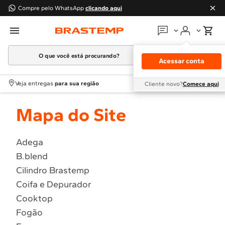
Compre pelo WhatsApp
clicando aqui
O que você está procurando?
Em que podemos
ajudar?
Acessar conta
Meus pedidos
Termos mais buscados
Veja entregas
para sua região
Cliente novo?
Comece aqui
1
º
Geladeira
Guias e manuais
Mapa do Site
2
º
Máquina Lavar
3
º
Fogao
Perguntas frequentes
4
º
Lava Louça
Adega
Fale conosco
B.blend
5
º
Cooktop
Cilindro Brastemp
6
º
Microondas Brastemp
Atendimento Brastemp
Coifa e Depurador
7
º
Forno
Cooktop
Assistência
técnica
8
º
Embutir
Fogão
9
º
Combos
Solicitar visita técnica