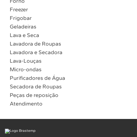
Forno
10
º
Lava Seca
Freezer
Solicitar instalação
Frigobar
Geladeiras
Solicitar conversão de fogão
Lava e Seca
Lavadora de Roupas
Localizar assistência técnica
Lavadora e Secadora
Lava-Louças
Micro-ondas
Purificadores de Água
Secadora de Roupas
Peças de reposição
Atendimento