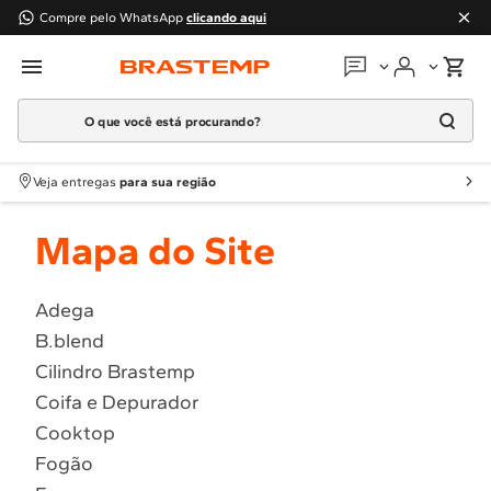
Compre pelo WhatsApp
clicando aqui
O que você está procurando?
Em que podemos
ajudar?
Meus pedidos
Termos mais buscados
Veja entregas
para sua região
1
º
Geladeira
Guias e manuais
Mapa do Site
2
º
Máquina Lavar
3
º
Fogao
Perguntas frequentes
4
º
Lava Louça
Adega
Fale conosco
B.blend
5
º
Cooktop
Cilindro Brastemp
6
º
Microondas Brastemp
Atendimento Brastemp
Coifa e Depurador
7
º
Forno
Cooktop
Assistência
técnica
8
º
Embutir
Fogão
9
º
Lava Seca
Solicitar visita técnica