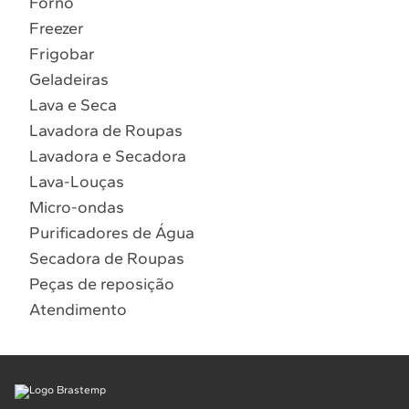
Forno
10
º
Combos
Freezer
Solicitar instalação
Frigobar
Geladeiras
Solicitar conversão de fogão
Lava e Seca
Lavadora de Roupas
Localizar assistência técnica
Lavadora e Secadora
Lava-Louças
Micro-ondas
Purificadores de Água
Secadora de Roupas
Peças de reposição
Atendimento