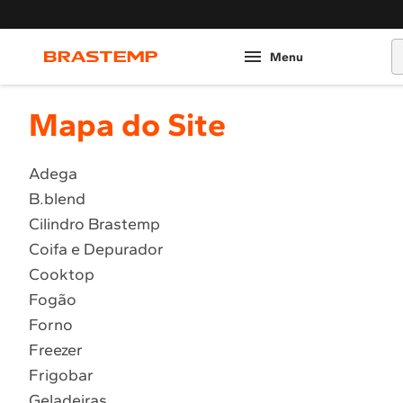
O
Mapa do Site
Adega
B.blend
Cilindro Brastemp
Coifa e Depurador
Cooktop
Fogão
Forno
Freezer
Frigobar
Geladeiras