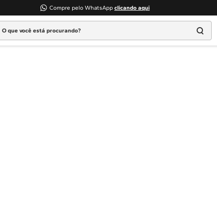
Compre pelo WhatsApp
clicando aqui
 que você está procurando?
Termos mais buscados
1
º
Geladeira
2
º
Máquina Lavar
3
º
Fogao
4
º
Lava Louça
5
º
Cooktop
6
º
Microondas Brastemp
7
º
Forno
8
º
Embutir
9
º
Lava Seca
10
º
Combos