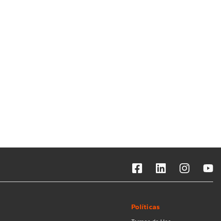
Solicitar instalação
Solicitar conversão de fogão
Localizar assistência técnica
Políticas