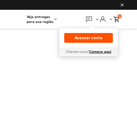
0
Veja entregas
para sua região
Em que podemos
ajudar?
Acessar conta
Meus pedidos
Cliente novo?
Comece aqui
Guias e manuais
Perguntas frequentes
Fale conosco
Atendimento Brastemp
Assistência
técnica
Solicitar visita técnica