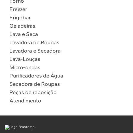
Forno
10
º
Lava Seca
Freezer
Solicitar instalação
Frigobar
Geladeiras
Solicitar conversão de fogão
Lava e Seca
Lavadora de Roupas
Localizar assistência técnica
Lavadora e Secadora
Lava-Louças
Micro-ondas
Purificadores de Água
Secadora de Roupas
Peças de reposição
Atendimento