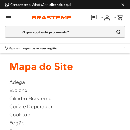
Compre pelo WhatsApp
clicando aqui
O que você está procurando?
Em que podemos
ajudar?
Meus pedidos
Termos mais buscados
Veja entregas
para sua região
1
º
Geladeira
Guias e manuais
Mapa do Site
2
º
Máquina Lavar
3
º
Fogao
Perguntas frequentes
4
º
Lava Louça
Adega
Fale conosco
B.blend
5
º
Cooktop
Cilindro Brastemp
6
º
Microondas Brastemp
Atendimento Brastemp
Coifa e Depurador
7
º
Forno
Cooktop
Assistência
técnica
8
º
Embutir
Fogão
9
º
Combos
Solicitar visita técnica