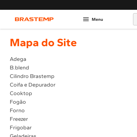
O
Mapa do Site
Adega
B.blend
Cilindro Brastemp
Coifa e Depurador
Cooktop
Fogão
Forno
Freezer
Frigobar
Geladeiras