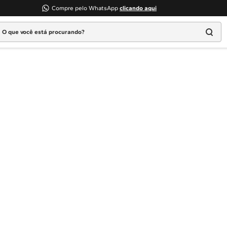
Compre pelo WhatsApp
clicando aqui
 que você está procurando?
Termos mais buscados
1
º
Geladeira
2
º
Máquina Lavar
3
º
Fogao
4
º
Lava Louça
5
º
Cooktop
6
º
Microondas Brastemp
7
º
Forno
8
º
Embutir
9
º
Lava Seca
10
º
Combos