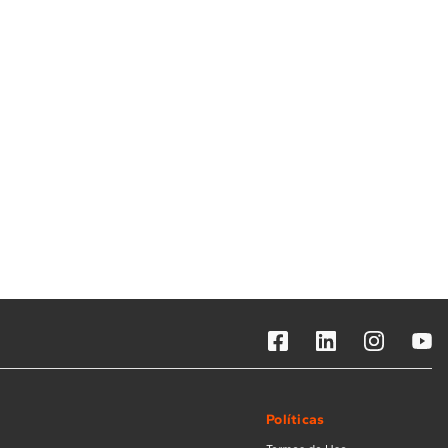
Solicitar instalação
Solicitar conversão de fogão
Localizar assistência técnica
Políticas