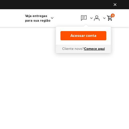
0
Veja entregas
para sua região
Em que podemos
ajudar?
Acessar conta
Meus pedidos
Cliente novo?
Comece aqui
Guias e manuais
Perguntas frequentes
Fale conosco
Atendimento Brastemp
Assistência
técnica
Solicitar visita técnica