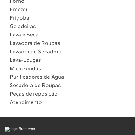
Forno
10
º
Combos
Freezer
Solicitar instalação
Frigobar
Geladeiras
Solicitar conversão de fogão
Lava e Seca
Lavadora de Roupas
Localizar assistência técnica
Lavadora e Secadora
Lava-Louças
Micro-ondas
Purificadores de Água
Secadora de Roupas
Peças de reposição
Atendimento