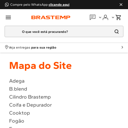
Compre pelo WhatsApp
clicando aqui
O que você está procurando?
Em que podemos
ajudar?
Meus pedidos
Termos mais buscados
Veja entregas
para sua região
1
º
Geladeira
Guias e manuais
Mapa do Site
2
º
Máquina Lavar
3
º
Fogao
Perguntas frequentes
4
º
Lava Louça
Adega
Fale conosco
B.blend
5
º
Cooktop
Cilindro Brastemp
6
º
Microondas Brastemp
Atendimento Brastemp
Coifa e Depurador
7
º
Forno
Cooktop
Assistência
técnica
8
º
Embutir
Fogão
9
º
Lava Seca
Solicitar visita técnica