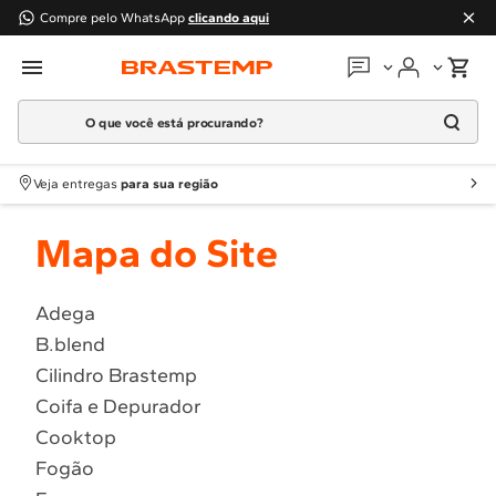
Compre pelo WhatsApp
clicando aqui
O que você está procurando?
Em que podemos
ajudar?
Meus pedidos
Termos mais buscados
Veja entregas
para sua região
1
º
Geladeira
Guias e manuais
Mapa do Site
2
º
Máquina Lavar
3
º
Fogao
Perguntas frequentes
4
º
Lava Louça
Adega
Fale conosco
B.blend
5
º
Cooktop
Cilindro Brastemp
6
º
Microondas Brastemp
Atendimento Brastemp
Coifa e Depurador
7
º
Forno
Cooktop
Assistência
técnica
8
º
Embutir
Fogão
9
º
Lava Seca
Solicitar visita técnica