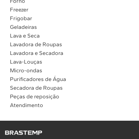
Forno
10
º
Combos
Freezer
Solicitar instalação
Frigobar
Geladeiras
Solicitar conversão de fogão
Lava e Seca
Lavadora de Roupas
Localizar assistência técnica
Lavadora e Secadora
Lava-Louças
Micro-ondas
Purificadores de Água
Secadora de Roupas
Peças de reposição
Atendimento