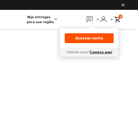
0
Veja entregas
para sua região
Em que podemos
ajudar?
Acessar conta
Meus pedidos
Cliente novo?
Comece aqui
Guias e manuais
Perguntas frequentes
Fale conosco
Atendimento Brastemp
Assistência
técnica
Solicitar visita técnica