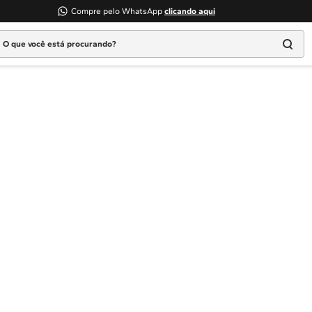
Compre pelo WhatsApp
clicando aqui
 que você está procurando?
Termos mais buscados
1
º
Geladeira
2
º
Máquina Lavar
3
º
Fogao
4
º
Lava Louça
5
º
Cooktop
6
º
Microondas Brastemp
7
º
Forno
8
º
Embutir
9
º
Combos
10
º
Lava Seca