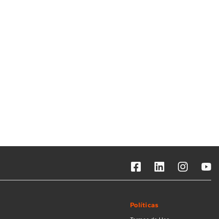
Solicitar instalação
Solicitar conversão de fogão
Localizar assistência técnica
Políticas