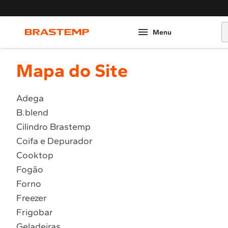
O
Mapa do Site
Adega
B.blend
Cilindro Brastemp
Coifa e Depurador
Cooktop
Fogão
Forno
Freezer
Frigobar
Geladeiras