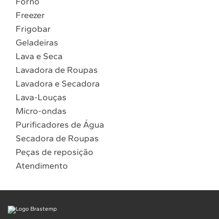
Forno
10
º
Combos
Freezer
Solicitar instalação
Frigobar
Geladeiras
Solicitar conversão de fogão
Lava e Seca
Lavadora de Roupas
Localizar assistência técnica
Lavadora e Secadora
Lava-Louças
Micro-ondas
Purificadores de Água
Secadora de Roupas
Peças de reposição
Atendimento