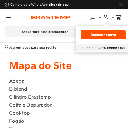
Compre pelo WhatsApp
clicando aqui
O que você está procurando?
Em que podemos
ajudar?
Acessar conta
Meus pedidos
Termos mais buscados
Veja entregas
para sua região
Cliente novo?
Comece aqui
1
º
Geladeira
Guias e manuais
Mapa do Site
2
º
Máquina Lavar
3
º
Fogao
Perguntas frequentes
4
º
Lava Louça
Adega
Fale conosco
B.blend
5
º
Cooktop
Cilindro Brastemp
6
º
Microondas Brastemp
Atendimento Brastemp
Coifa e Depurador
7
º
Forno
Cooktop
Assistência
técnica
8
º
Embutir
Fogão
9
º
Lava Seca
Solicitar visita técnica